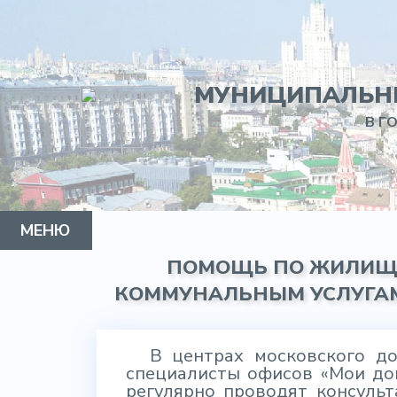
МУНИЦИПАЛЬНЫ
В Г
МЕНЮ
ПОМОЩЬ ПО ЖИЛИЩ
МУНИЦИПАЛЬНЫЙ ОКРУГ
ГЛАВА
СОВЕТ ДЕПУТАТОВ
АППАРАТ
КОНТАКТЫ
КОММУНАЛЬНЫМ УСЛУГА
В центрах московского до
специалисты офисов «Мои до
регулярно проводят консуль