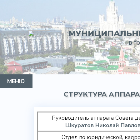
МУНИЦИПАЛЬНЫ
В Г
МЕНЮ
СТРУКТУРА АППАРА
МУНИЦИПАЛЬНЫЙ ОКРУГ
ГЛАВА
СОВЕТ ДЕПУТАТОВ
АППАРАТ
КОНТАКТЫ
Руководитель аппарата Совета д
Шкуратов Николай Павло
Отдел по юридической, кадро