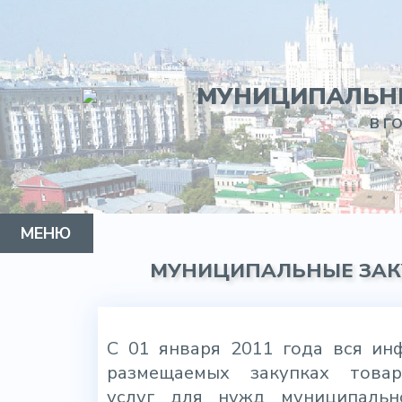
МУНИЦИПАЛЬНЫ
В Г
МЕНЮ
МУНИЦИПАЛЬНЫЕ ЗАК
МУНИЦИПАЛЬНЫЙ ОКРУГ
ГЛАВА
СОВЕТ ДЕПУТАТОВ
АППАРАТ
КОНТАКТЫ
С 01 января 2011 года вся ин
размещаемых закупках товар
услуг для нужд муниципальн